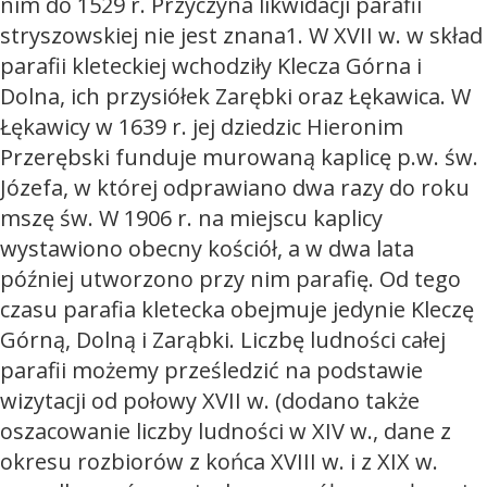
nim do 1529 r. Przyczyna likwidacji parafii
stryszowskiej nie jest znana1. W XVII w. w skład
parafii kleteckiej wchodziły Klecza Górna i
Dolna, ich przysiółek Zarębki oraz Łękawica. W
Łękawicy w 1639 r. jej dziedzic Hieronim
Przerębski funduje murowaną kaplicę p.w. św.
Józefa, w której odprawiano dwa razy do roku
mszę św. W 1906 r. na miejscu kaplicy
wystawiono obecny kościół, a w dwa lata
później utworzono przy nim parafię. Od tego
czasu parafia kletecka obejmuje jedynie Kleczę
Górną, Dolną i Zarąbki. Liczbę ludności całej
parafii możemy prześledzić na podstawie
wizytacji od połowy XVII w. (dodano także
oszacowanie liczby ludności w XIV w., dane z
okresu rozbiorów z końca XVIII w. i z XIX w.