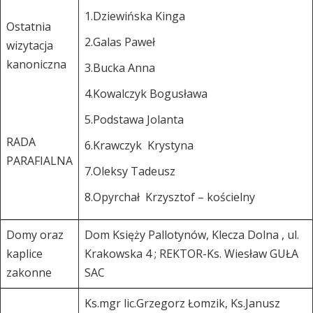
1.Dziewińska Kinga
Ostatnia
2.Galas Paweł
wizytacja
kanoniczna
3.Bucka Anna
4.Kowalczyk Bogusława
5.Podstawa Jolanta
RADA
6.Krawczyk Krystyna
PARAFIALNA
7.Oleksy Tadeusz
8.Opyrchał Krzysztof – kościelny
Domy oraz
Dom Księży Pallotynów, Klecza Dolna , ul.
kaplice
Krakowska 4 ; REKTOR-Ks. Wiesław GUŁA
zakonne
SAC
Ks.mgr lic.Grzegorz Łomzik, Ks.Janusz