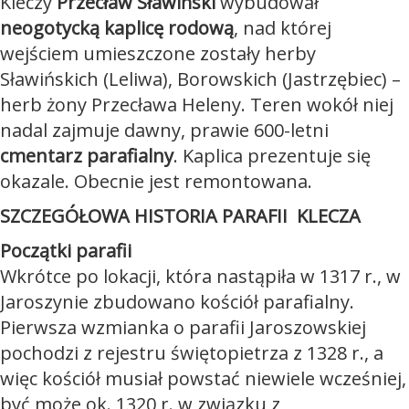
Kleczy
Przecław Sławiński
wybudował
neogotycką kaplicę rodową
, nad której
wejściem umieszczone zostały herby
Sławińskich (Leliwa), Borowskich (Jastrzębiec) –
herb żony Przecława Heleny. Teren wokół niej
nadal zajmuje dawny, prawie 600-letni
cmentarz parafialny
. Kaplica prezentuje się
okazale. Obecnie jest remontowana.
SZCZEGÓŁOWA HISTORIA PARAFII KLECZA
Początki parafii
Wkrótce po lokacji, która nastąpiła w 1317 r., w
Jaroszynie zbudowano kościół parafialny.
Pierwsza wzmianka o parafii Jaroszowskiej
pochodzi z rejestru świętopietrza z 1328 r., a
więc kościół musiał powstać niewiele wcześniej,
być może ok. 1320 r. w związku z