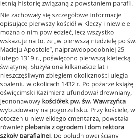
letnią historię związaną z powstaniem parafii.
Nie zachowały się szczegółowe informacje
opisujące pierwszy kościół w Kleczy i niewiele
można o nim powiedzieć, lecz wszystko
wskazuje na to, że „w pierwszą niedzielę po św.
Macieju Apostole”, najprawdopodobniej 25
lutego 1319 r., poświęcono pierwszą kletecką
świątynię. Służyła ona kilkanaście lat i
nieszczęśliwym zbiegiem okoliczności uległa
spaleniu w okolicach 1432 r. Po pożarze książę
oświęcimski Kazimierz ufundował drewniany,
jednonawowy
kościółek pw. św. Wawrzyńca
wybudowany na pogorzelisku. Przy kościele, w
otoczeniu niewielkiego cmentarza, powstała
również
plebania z ogrodem
i
dom rektora
szkoły parafialnej
. Do południowej ściany