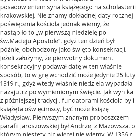
posadowieniem syna książęcego na scholasterii
krakowskiej. Nie znamy dokładnej daty rocznej
poświęcenia kościoła jednak wiemy, że
nastąpiło to „w pierwszą niedzielę po
św.Macieju Apostole”, gdyż ten dzień był
później obchodzony jako święto konsekracji.
Jeżeli założymy, że pierwotny dokument
konsekracyjny podawał datę w ten właśnie
sposób, to w grę wchodzić może jedynie 25 luty
1319 r., gdyż wtedy właśnie niedziela wypadała
nazajutrz po wymienionym święcie. Jak wynika
z późniejszej tradycji, fundatorami kościoła byli
książęta oświęcimscy, być może książę
Władysław. Pierwszym znanym proboszczem
parafii Jaroszowskiej był Andrzej z Mazowsza, o
którym niestety nic więcej nie wiemy. W 1356 r.