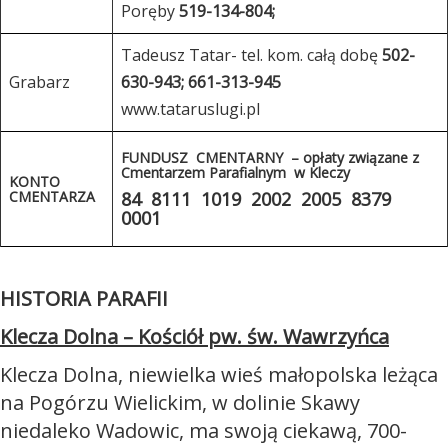
Poręby
519-134-804;
Tadeusz Tatar- tel. kom. całą dobę
502-
Grabarz
630-943; 661-313-945
www.tataruslugi.pl
FUNDUSZ CMENTARNY
–
opłaty związane z
Cmentarzem Parafialnym w Kleczy
KONTO
CMENTARZA
84 8111 1019 2002 2005 8379
0001
HISTORIA PARAFII
Klecza Dolna – Kościół pw. św. Wawrzyńca
Klecza Dolna, niewielka wieś małopolska leżąca
na Pogórzu Wielickim, w dolinie Skawy
niedaleko Wadowic, ma swoją ciekawą, 700-