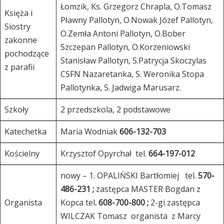
Łomzik, Ks. Grzegorz Chrapla, O.Tomasz
Księża i
Pławny Pallotyn, O.Nowak Józef Pallotyn,
Siostry
O.Zemła Antoni Pallotyn, O.Bober
zakonne
Szczepan Pallotyn, O.Korzeniowski
pochodzące
Stanisław Pallotyn, S.Patrycja Skoczylas
z parafii
CSFN Nazaretanka, S. Weronika Stopa
Pallotynka, S. Jadwiga Marusarz.
Szkoły
2 przedszkola, 2 podstawowe
Katechetka
Maria Wodniak
606-132-703
Kościelny
Krzysztof Opyrchał tel.
664-197-012
nowy – 1. OPALIŃSKI Bartłomiej tel.
570-
486-231 ;
zastępca MASTER Bogdan z
Organista
Kopca tel
. 608-700-800 ;
2-gi zastępca
WILCZAK Tomasz organista z Marcy