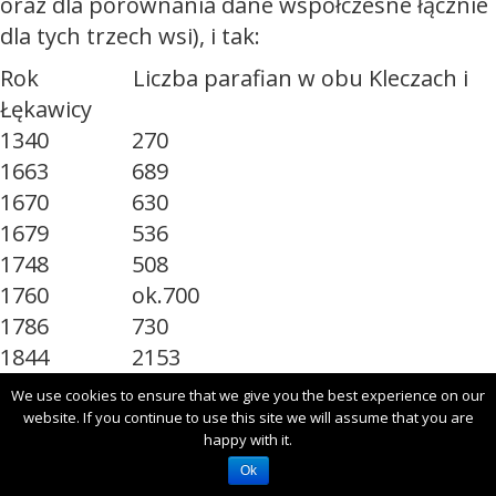
oraz dla porównania dane współczesne łącznie
dla tych trzech wsi), i tak:
Rok Liczba parafian w obu Kleczach i
Łękawicy
1340 270
1663 689
1670 630
1679 536
1748 508
1760 ok.700
1786 730
1844 2153
1864 1994
We use cookies to ensure that we give you the best experience on our
1879 2376
website. If you continue to use this site we will assume that you are
happy with it.
1880 2628
Ok
1984 3480