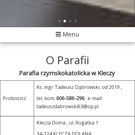
Toggle
Menu
navigation
O Parafii
Parafia rzymskokatolicka w Kleczy
Ks. mgr Tadeusz Dąbrowski, od 2019 ,
Proboszcz
tel. kom.
606-586-296
; e-mail:
tadeuszdabrowski63@op.pl
Klecza Dolna , ul. Rogatka 1
34-124 KLECZA DOLANA