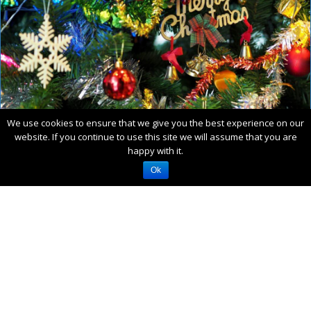
We use cookies to ensure that we give you the best experience on our
Życzenia na Święta Bożego Narodzenia
website. If you continue to use this site we will assume that you are
happy with it.
2019
Ok
Wszystkim PARAFIANOM z KLECZY, a także Szanownym
Gościom , którzy zechcieli przyjechać w nasze strony na Święta
Bożego Narodzenia , życzę obfitych łask Bożej Dzieciny z
Żłóbka Betlejemskiego, prawdziwej świątecznej radości, pogody
ducha i odpoczynku wśród Rodziny i najbliższych.
(more…)