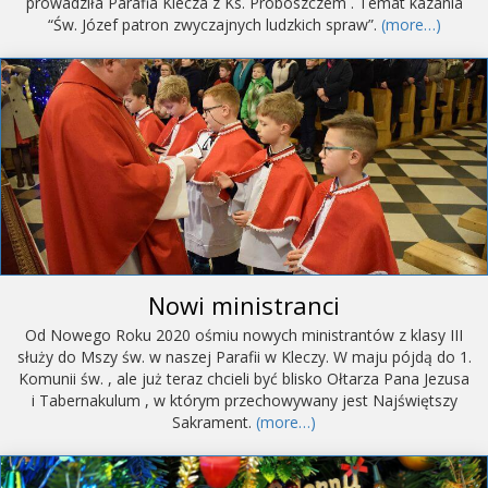
prowadziła Parafia Klecza z Ks. Proboszczem . Temat kazania
“Św. Józef patron zwyczajnych ludzkich spraw”.
(more…)
Nowi ministranci
Od Nowego Roku 2020 ośmiu nowych ministrantów z klasy III
służy do Mszy św. w naszej Parafii w Kleczy. W maju pójdą do 1.
Komunii św. , ale już teraz chcieli być blisko Ołtarza Pana Jezusa
i Tabernakulum , w którym przechowywany jest Najświętszy
Sakrament.
(more…)